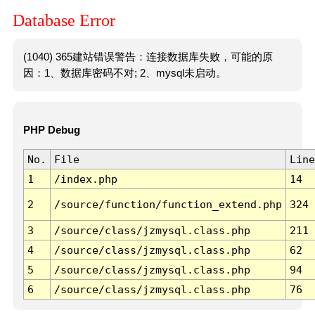
Database Error
(1040) 365建站错误警告：连接数据库失败，可能的原
因：1、数据库密码不对; 2、mysql未启动。
PHP Debug
No.
File
Line
1
/index.php
14
2
/source/function/function_extend.php
324
3
/source/class/jzmysql.class.php
211
4
/source/class/jzmysql.class.php
62
5
/source/class/jzmysql.class.php
94
6
/source/class/jzmysql.class.php
76