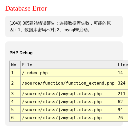
Database Error
(1040) 365建站错误警告：连接数据库失败，可能的原
因：1、数据库密码不对; 2、mysql未启动。
PHP Debug
No.
File
Line
1
/index.php
14
2
/source/function/function_extend.php
324
3
/source/class/jzmysql.class.php
211
4
/source/class/jzmysql.class.php
62
5
/source/class/jzmysql.class.php
94
6
/source/class/jzmysql.class.php
76