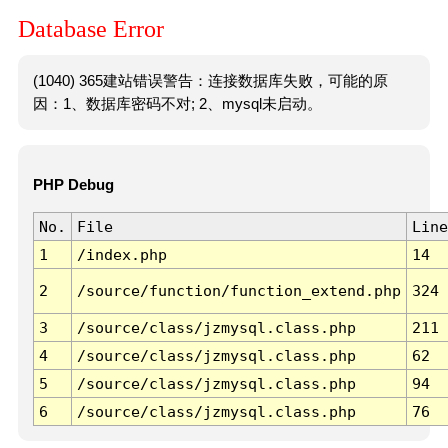
Database Error
(1040) 365建站错误警告：连接数据库失败，可能的原
因：1、数据库密码不对; 2、mysql未启动。
PHP Debug
No.
File
Line
1
/index.php
14
2
/source/function/function_extend.php
324
3
/source/class/jzmysql.class.php
211
4
/source/class/jzmysql.class.php
62
5
/source/class/jzmysql.class.php
94
6
/source/class/jzmysql.class.php
76