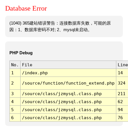
Database Error
(1040) 365建站错误警告：连接数据库失败，可能的原
因：1、数据库密码不对; 2、mysql未启动。
PHP Debug
No.
File
Line
1
/index.php
14
2
/source/function/function_extend.php
324
3
/source/class/jzmysql.class.php
211
4
/source/class/jzmysql.class.php
62
5
/source/class/jzmysql.class.php
94
6
/source/class/jzmysql.class.php
76