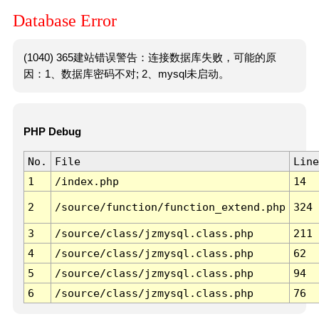
Database Error
(1040) 365建站错误警告：连接数据库失败，可能的原
因：1、数据库密码不对; 2、mysql未启动。
PHP Debug
No.
File
Line
1
/index.php
14
2
/source/function/function_extend.php
324
3
/source/class/jzmysql.class.php
211
4
/source/class/jzmysql.class.php
62
5
/source/class/jzmysql.class.php
94
6
/source/class/jzmysql.class.php
76