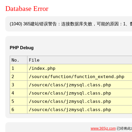
Database Error
(1040) 365建站错误警告：连接数据库失败，可能的原因：1、数
PHP Debug
No.
File
1
/index.php
2
/source/function/function_extend.php
3
/source/class/jzmysql.class.php
4
/source/class/jzmysql.class.php
5
/source/class/jzmysql.class.php
6
/source/class/jzmysql.class.php
www.365jz.com
已经将此