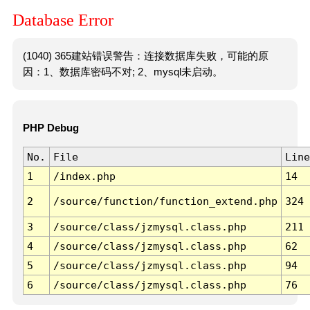
Database Error
(1040) 365建站错误警告：连接数据库失败，可能的原
因：1、数据库密码不对; 2、mysql未启动。
PHP Debug
No.
File
Line
1
/index.php
14
2
/source/function/function_extend.php
324
3
/source/class/jzmysql.class.php
211
4
/source/class/jzmysql.class.php
62
5
/source/class/jzmysql.class.php
94
6
/source/class/jzmysql.class.php
76