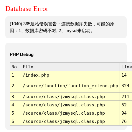
Database Error
(1040) 365建站错误警告：连接数据库失败，可能的原
因：1、数据库密码不对; 2、mysql未启动。
PHP Debug
No.
File
Line
1
/index.php
14
2
/source/function/function_extend.php
324
3
/source/class/jzmysql.class.php
211
4
/source/class/jzmysql.class.php
62
5
/source/class/jzmysql.class.php
94
6
/source/class/jzmysql.class.php
76