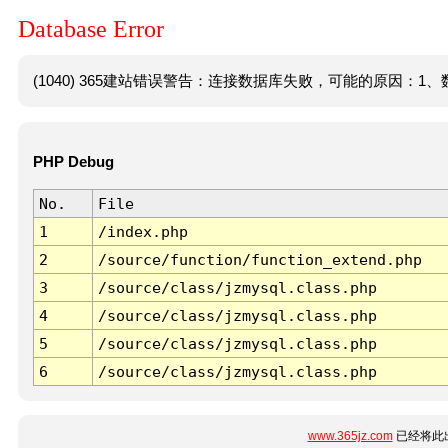
Database Error
(1040) 365建站错误警告：连接数据库失败，可能的原因：1、数
PHP Debug
No.
File
1
/index.php
2
/source/function/function_extend.php
3
/source/class/jzmysql.class.php
4
/source/class/jzmysql.class.php
5
/source/class/jzmysql.class.php
6
/source/class/jzmysql.class.php
www.365jz.com
已经将此