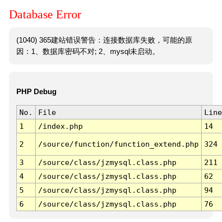
Database Error
(1040) 365建站错误警告：连接数据库失败，可能的原
因：1、数据库密码不对; 2、mysql未启动。
PHP Debug
No.
File
Line
1
/index.php
14
2
/source/function/function_extend.php
324
3
/source/class/jzmysql.class.php
211
4
/source/class/jzmysql.class.php
62
5
/source/class/jzmysql.class.php
94
6
/source/class/jzmysql.class.php
76