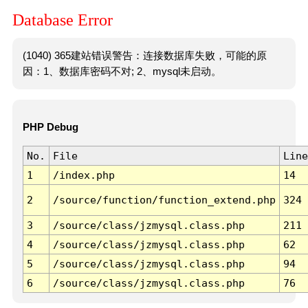
Database Error
(1040) 365建站错误警告：连接数据库失败，可能的原
因：1、数据库密码不对; 2、mysql未启动。
PHP Debug
No.
File
Line
1
/index.php
14
2
/source/function/function_extend.php
324
3
/source/class/jzmysql.class.php
211
4
/source/class/jzmysql.class.php
62
5
/source/class/jzmysql.class.php
94
6
/source/class/jzmysql.class.php
76