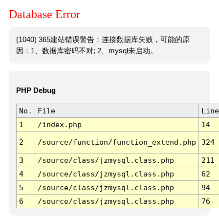
Database Error
(1040) 365建站错误警告：连接数据库失败，可能的原
因：1、数据库密码不对; 2、mysql未启动。
PHP Debug
No.
File
Line
1
/index.php
14
2
/source/function/function_extend.php
324
3
/source/class/jzmysql.class.php
211
4
/source/class/jzmysql.class.php
62
5
/source/class/jzmysql.class.php
94
6
/source/class/jzmysql.class.php
76