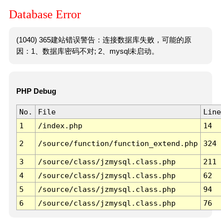
Database Error
(1040) 365建站错误警告：连接数据库失败，可能的原
因：1、数据库密码不对; 2、mysql未启动。
PHP Debug
No.
File
Line
1
/index.php
14
2
/source/function/function_extend.php
324
3
/source/class/jzmysql.class.php
211
4
/source/class/jzmysql.class.php
62
5
/source/class/jzmysql.class.php
94
6
/source/class/jzmysql.class.php
76