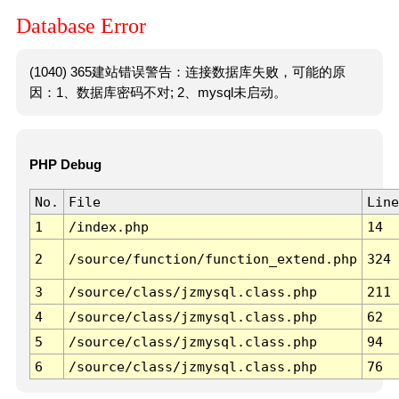
Database Error
(1040) 365建站错误警告：连接数据库失败，可能的原
因：1、数据库密码不对; 2、mysql未启动。
PHP Debug
No.
File
Line
1
/index.php
14
2
/source/function/function_extend.php
324
3
/source/class/jzmysql.class.php
211
4
/source/class/jzmysql.class.php
62
5
/source/class/jzmysql.class.php
94
6
/source/class/jzmysql.class.php
76