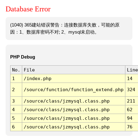
Database Error
(1040) 365建站错误警告：连接数据库失败，可能的原
因：1、数据库密码不对; 2、mysql未启动。
PHP Debug
No.
File
Line
1
/index.php
14
2
/source/function/function_extend.php
324
3
/source/class/jzmysql.class.php
211
4
/source/class/jzmysql.class.php
62
5
/source/class/jzmysql.class.php
94
6
/source/class/jzmysql.class.php
76