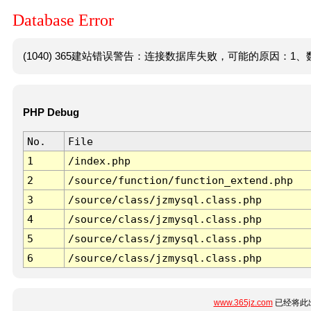
Database Error
(1040) 365建站错误警告：连接数据库失败，可能的原因：1、数
PHP Debug
No.
File
1
/index.php
2
/source/function/function_extend.php
3
/source/class/jzmysql.class.php
4
/source/class/jzmysql.class.php
5
/source/class/jzmysql.class.php
6
/source/class/jzmysql.class.php
www.365jz.com
已经将此