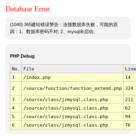
Database Error
(1040) 365建站错误警告：连接数据库失败，可能的原
因：1、数据库密码不对; 2、mysql未启动。
PHP Debug
No.
File
Line
1
/index.php
14
2
/source/function/function_extend.php
324
3
/source/class/jzmysql.class.php
211
4
/source/class/jzmysql.class.php
62
5
/source/class/jzmysql.class.php
94
6
/source/class/jzmysql.class.php
76