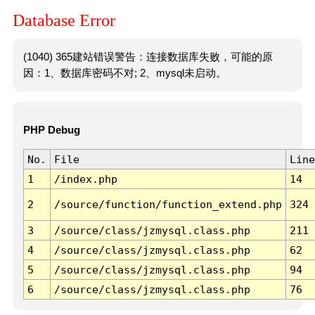
Database Error
(1040) 365建站错误警告：连接数据库失败，可能的原
因：1、数据库密码不对; 2、mysql未启动。
PHP Debug
No.
File
Line
1
/index.php
14
2
/source/function/function_extend.php
324
3
/source/class/jzmysql.class.php
211
4
/source/class/jzmysql.class.php
62
5
/source/class/jzmysql.class.php
94
6
/source/class/jzmysql.class.php
76