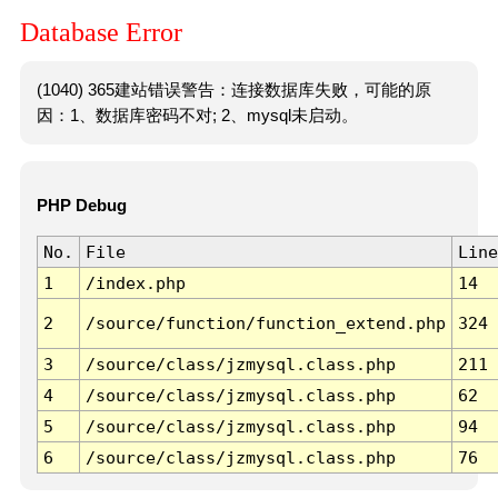
Database Error
(1040) 365建站错误警告：连接数据库失败，可能的原
因：1、数据库密码不对; 2、mysql未启动。
PHP Debug
No.
File
Line
1
/index.php
14
2
/source/function/function_extend.php
324
3
/source/class/jzmysql.class.php
211
4
/source/class/jzmysql.class.php
62
5
/source/class/jzmysql.class.php
94
6
/source/class/jzmysql.class.php
76