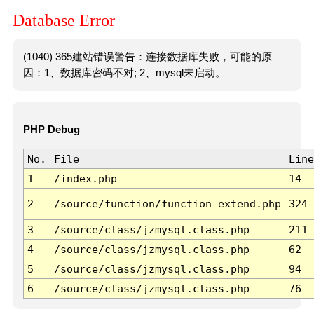
Database Error
(1040) 365建站错误警告：连接数据库失败，可能的原
因：1、数据库密码不对; 2、mysql未启动。
PHP Debug
No.
File
Line
1
/index.php
14
2
/source/function/function_extend.php
324
3
/source/class/jzmysql.class.php
211
4
/source/class/jzmysql.class.php
62
5
/source/class/jzmysql.class.php
94
6
/source/class/jzmysql.class.php
76