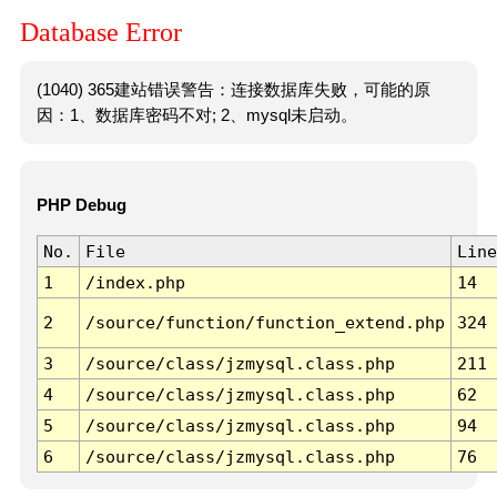
Database Error
(1040) 365建站错误警告：连接数据库失败，可能的原
因：1、数据库密码不对; 2、mysql未启动。
PHP Debug
No.
File
Line
1
/index.php
14
2
/source/function/function_extend.php
324
3
/source/class/jzmysql.class.php
211
4
/source/class/jzmysql.class.php
62
5
/source/class/jzmysql.class.php
94
6
/source/class/jzmysql.class.php
76