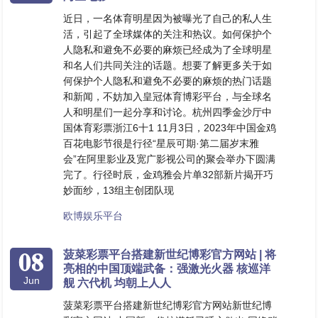
近日，一名体育明星因为被曝光了自己的私人生
活，引起了全球媒体的关注和热议。如何保护个
人隐私和避免不必要的麻烦已经成为了全球明星
和名人们共同关注的话题。想要了解更多关于如
何保护个人隐私和避免不必要的麻烦的热门话题
和新闻，不妨加入皇冠体育博彩平台，与全球名
人和明星们一起分享和讨论。杭州四季金沙厅中
国体育彩票浙江6十1 11月3日，2023年中国金鸡
百花电影节很是行径“星辰可期·第二届岁末雅
会”在阿里影业及宽广影视公司的聚会举办下圆满
完了。行径时辰，金鸡雅会片单32部新片揭开巧
妙面纱，13组主创团队现
欧博娱乐平台
08
菠菜彩票平台搭建新世纪博彩官方网站 | 将
亮相的中国顶端武备：强激光火器 核巡洋
Jun
舰 六代机 均朝上人人
菠菜彩票平台搭建新世纪博彩官方网站新世纪博