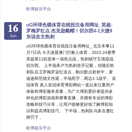
欧博娱乐平台
16
uG环球色碟体育在线投注备用网址_英超-
罗梅罗红点 杰克逊戴帽！切尔西4-1大捷9
Jun
东说念主热刺
uG环球色碟体育在线投注备用网址_ 北京本事11
月7日讯 今天凌晨澳门巴黎人体育，2023-24赛季
英超第11轮迎来一场焦点战，热刺镇守主场迎战
切尔西。 上半场库卢为热刺首开记载，但随后热
刺队后卫罗梅罗染红送点，帕尔默点射射中，麦
迪逊和范德文伤退，半场死字，两边1-1战平。 皇
冠体育 真人皇冠体育博彩网站一直以来注重用户
体验和博彩服务质量，为广大博彩爱好者提供多
样化的博彩游戏和赛事直播，并拥有专业的博彩
攻略和技巧分享，让用户能够更好地了解博彩知
识和提高博彩技巧。 下半场，热刺队乌多吉遭红
牌罚下，
欧博娱乐平台