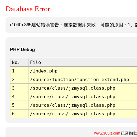
Database Error
(1040) 365建站错误警告：连接数据库失败，可能的原因：1、数
PHP Debug
No.
File
1
/index.php
2
/source/function/function_extend.php
3
/source/class/jzmysql.class.php
4
/source/class/jzmysql.class.php
5
/source/class/jzmysql.class.php
6
/source/class/jzmysql.class.php
www.365jz.com
已经将此