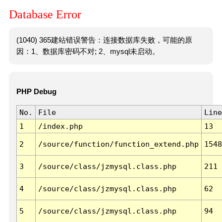
Database Error
(1040) 365建站错误警告：连接数据库失败，可能的原
因：1、数据库密码不对; 2、mysql未启动。
PHP Debug
No.
File
Line
1
/index.php
13
2
/source/function/function_extend.php
1548
3
/source/class/jzmysql.class.php
211
4
/source/class/jzmysql.class.php
62
5
/source/class/jzmysql.class.php
94