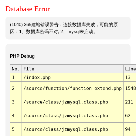
Database Error
(1040) 365建站错误警告：连接数据库失败，可能的原
因：1、数据库密码不对; 2、mysql未启动。
PHP Debug
No.
File
Line
1
/index.php
13
2
/source/function/function_extend.php
1548
3
/source/class/jzmysql.class.php
211
4
/source/class/jzmysql.class.php
62
5
/source/class/jzmysql.class.php
94