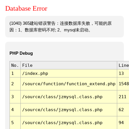
Database Error
(1040) 365建站错误警告：连接数据库失败，可能的原
因：1、数据库密码不对; 2、mysql未启动。
PHP Debug
No.
File
Line
1
/index.php
13
2
/source/function/function_extend.php
1548
3
/source/class/jzmysql.class.php
211
4
/source/class/jzmysql.class.php
62
5
/source/class/jzmysql.class.php
94