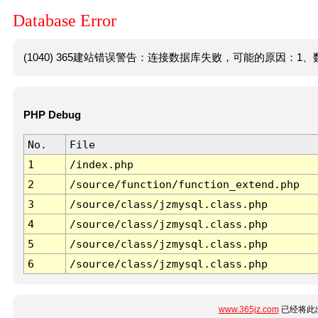
Database Error
(1040) 365建站错误警告：连接数据库失败，可能的原因：1、数
PHP Debug
No.
File
1
/index.php
2
/source/function/function_extend.php
3
/source/class/jzmysql.class.php
4
/source/class/jzmysql.class.php
5
/source/class/jzmysql.class.php
6
/source/class/jzmysql.class.php
www.365jz.com
已经将此