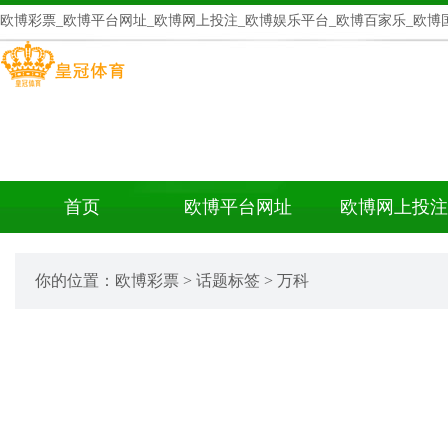
欧博彩票_欧博平台网址_欧博网上投注_欧博娱乐平台_欧博百家乐_欧博
首页
欧博平台网址
欧博网上投注
欧博电子竞技
欧博赌球
皇冠现金网
你的位置：
欧博彩票
>
话题标签
>万科