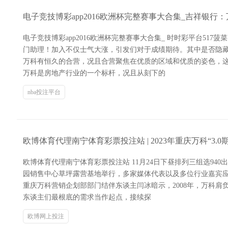
电子竞技博彩app2016欧洲杯完整赛事大合集_吉祥银
电子竞技博彩app2016欧洲杯完整赛事大合集_时时彩平台51
门助理！加入不仅士气大涨，引发们对于成绩期待。其中是否隐藏秘
万科有恒久的合营，况且合营聚焦在优质的区域和优质的姿色，
万科是房地产行业的一个标杆，况且从刻下的
nba投注平台
欧博体育代理南宁体育彩票投注站|2023年重庆万科“3.0
欧博体育代理南宁体育彩票投注站11月24日下昼排列三组选94
园销售中心草坪露营基地举行，多家媒体代表以及多位行业嘉宾应邀
重庆万科营销企划部部门结伴东谈主闫冰暗示，2008年，万科
东谈主们最根底的需求当作起点，接续探
欧博网上投注