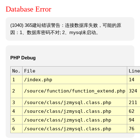
Database Error
(1040) 365建站错误警告：连接数据库失败，可能的原
因：1、数据库密码不对; 2、mysql未启动。
PHP Debug
No.
File
Line
1
/index.php
14
2
/source/function/function_extend.php
324
3
/source/class/jzmysql.class.php
211
4
/source/class/jzmysql.class.php
62
5
/source/class/jzmysql.class.php
94
6
/source/class/jzmysql.class.php
76