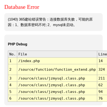
Database Error
(1040) 365建站错误警告：连接数据库失败，可能的原
因：1、数据库密码不对; 2、mysql未启动。
PHP Debug
No.
File
Line
1
/index.php
14
2
/source/function/function_extend.php
324
3
/source/class/jzmysql.class.php
211
4
/source/class/jzmysql.class.php
62
5
/source/class/jzmysql.class.php
94
6
/source/class/jzmysql.class.php
76