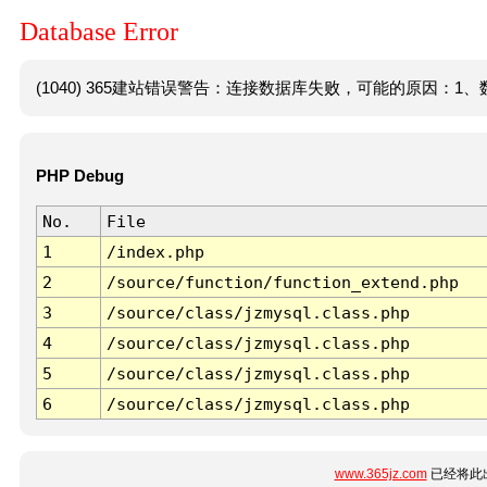
Database Error
(1040) 365建站错误警告：连接数据库失败，可能的原因：1、数
PHP Debug
No.
File
1
/index.php
2
/source/function/function_extend.php
3
/source/class/jzmysql.class.php
4
/source/class/jzmysql.class.php
5
/source/class/jzmysql.class.php
6
/source/class/jzmysql.class.php
www.365jz.com
已经将此