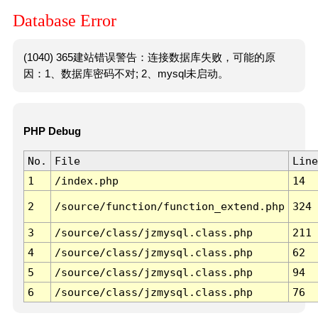
Database Error
(1040) 365建站错误警告：连接数据库失败，可能的原
因：1、数据库密码不对; 2、mysql未启动。
PHP Debug
No.
File
Line
1
/index.php
14
2
/source/function/function_extend.php
324
3
/source/class/jzmysql.class.php
211
4
/source/class/jzmysql.class.php
62
5
/source/class/jzmysql.class.php
94
6
/source/class/jzmysql.class.php
76