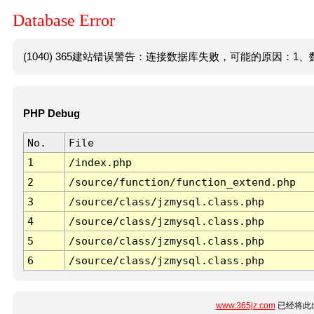
Database Error
(1040) 365建站错误警告：连接数据库失败，可能的原因：1、数
PHP Debug
No.
File
1
/index.php
2
/source/function/function_extend.php
3
/source/class/jzmysql.class.php
4
/source/class/jzmysql.class.php
5
/source/class/jzmysql.class.php
6
/source/class/jzmysql.class.php
www.365jz.com
已经将此