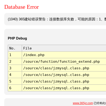
Database Error
(1040) 365建站错误警告：连接数据库失败，可能的原因：1、数
PHP Debug
No.
File
1
/index.php
2
/source/function/function_extend.php
3
/source/class/jzmysql.class.php
4
/source/class/jzmysql.class.php
5
/source/class/jzmysql.class.php
6
/source/class/jzmysql.class.php
www.365jz.com
已经将此