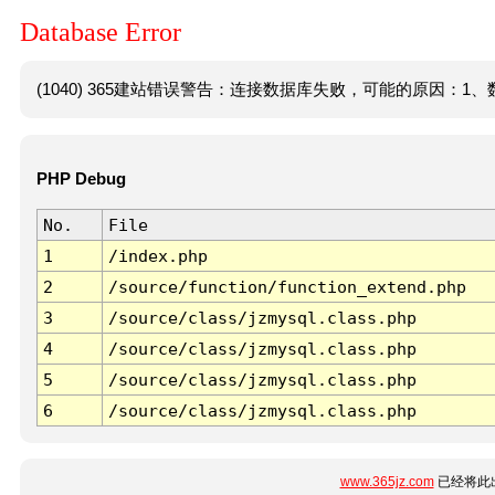
Database Error
(1040) 365建站错误警告：连接数据库失败，可能的原因：1、数
PHP Debug
No.
File
1
/index.php
2
/source/function/function_extend.php
3
/source/class/jzmysql.class.php
4
/source/class/jzmysql.class.php
5
/source/class/jzmysql.class.php
6
/source/class/jzmysql.class.php
www.365jz.com
已经将此