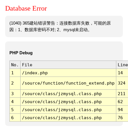
Database Error
(1040) 365建站错误警告：连接数据库失败，可能的原
因：1、数据库密码不对; 2、mysql未启动。
PHP Debug
No.
File
Line
1
/index.php
14
2
/source/function/function_extend.php
324
3
/source/class/jzmysql.class.php
211
4
/source/class/jzmysql.class.php
62
5
/source/class/jzmysql.class.php
94
6
/source/class/jzmysql.class.php
76