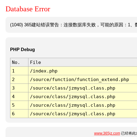
Database Error
(1040) 365建站错误警告：连接数据库失败，可能的原因：1、数
PHP Debug
No.
File
1
/index.php
2
/source/function/function_extend.php
3
/source/class/jzmysql.class.php
4
/source/class/jzmysql.class.php
5
/source/class/jzmysql.class.php
6
/source/class/jzmysql.class.php
www.365jz.com
已经将此