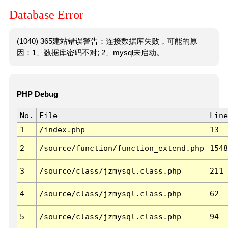
Database Error
(1040) 365建站错误警告：连接数据库失败，可能的原
因：1、数据库密码不对; 2、mysql未启动。
PHP Debug
No.
File
Line
1
/index.php
13
2
/source/function/function_extend.php
1548
3
/source/class/jzmysql.class.php
211
4
/source/class/jzmysql.class.php
62
5
/source/class/jzmysql.class.php
94