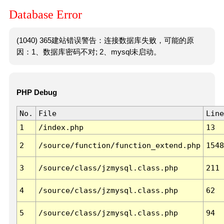
Database Error
(1040) 365建站错误警告：连接数据库失败，可能的原
因：1、数据库密码不对; 2、mysql未启动。
PHP Debug
No.
File
Line
1
/index.php
13
2
/source/function/function_extend.php
1548
3
/source/class/jzmysql.class.php
211
4
/source/class/jzmysql.class.php
62
5
/source/class/jzmysql.class.php
94