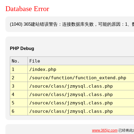
Database Error
(1040) 365建站错误警告：连接数据库失败，可能的原因：1、数
PHP Debug
No.
File
1
/index.php
2
/source/function/function_extend.php
3
/source/class/jzmysql.class.php
4
/source/class/jzmysql.class.php
5
/source/class/jzmysql.class.php
6
/source/class/jzmysql.class.php
www.365jz.com
已经将此