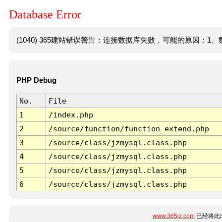
Database Error
(1040) 365建站错误警告：连接数据库失败，可能的原因：1、数
PHP Debug
No.
File
1
/index.php
2
/source/function/function_extend.php
3
/source/class/jzmysql.class.php
4
/source/class/jzmysql.class.php
5
/source/class/jzmysql.class.php
6
/source/class/jzmysql.class.php
www.365jz.com
已经将此