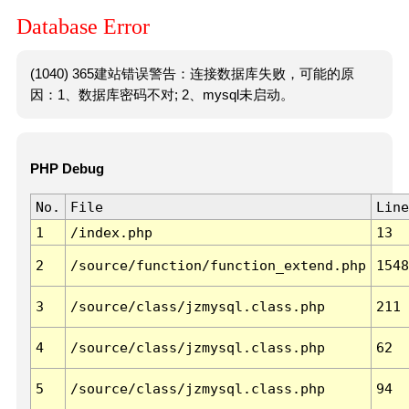
Database Error
(1040) 365建站错误警告：连接数据库失败，可能的原
因：1、数据库密码不对; 2、mysql未启动。
PHP Debug
No.
File
Line
1
/index.php
13
2
/source/function/function_extend.php
1548
3
/source/class/jzmysql.class.php
211
4
/source/class/jzmysql.class.php
62
5
/source/class/jzmysql.class.php
94