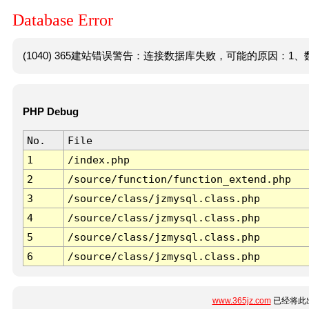
Database Error
(1040) 365建站错误警告：连接数据库失败，可能的原因：1、数
PHP Debug
No.
File
1
/index.php
2
/source/function/function_extend.php
3
/source/class/jzmysql.class.php
4
/source/class/jzmysql.class.php
5
/source/class/jzmysql.class.php
6
/source/class/jzmysql.class.php
www.365jz.com
已经将此