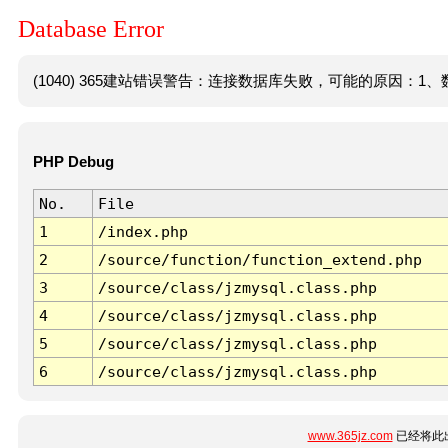
Database Error
(1040) 365建站错误警告：连接数据库失败，可能的原因：1、数
PHP Debug
No.
File
1
/index.php
2
/source/function/function_extend.php
3
/source/class/jzmysql.class.php
4
/source/class/jzmysql.class.php
5
/source/class/jzmysql.class.php
6
/source/class/jzmysql.class.php
www.365jz.com
已经将此