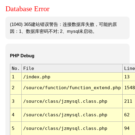
Database Error
(1040) 365建站错误警告：连接数据库失败，可能的原
因：1、数据库密码不对; 2、mysql未启动。
PHP Debug
No.
File
Line
1
/index.php
13
2
/source/function/function_extend.php
1548
3
/source/class/jzmysql.class.php
211
4
/source/class/jzmysql.class.php
62
5
/source/class/jzmysql.class.php
94